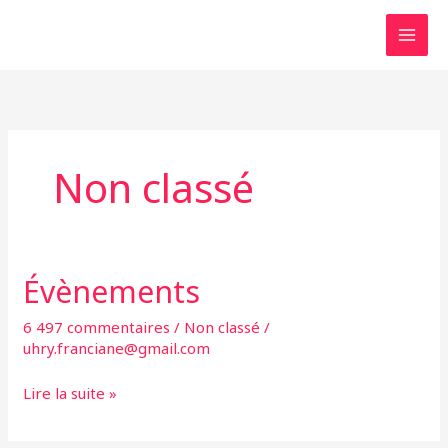
Aller
au
contenu
Non classé
Évènements
Évènements
6 497 commentaires
/
Non classé
/
uhry.franciane@gmail.com
Lire la suite »