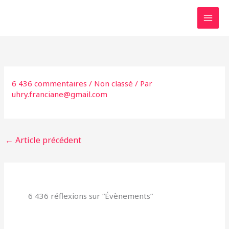
Aller
au
contenu
6 436 commentaires
/
Non classé
/ Par
uhry.franciane@gmail.com
←
Article précédent
6 436 réflexions sur “Évènements”