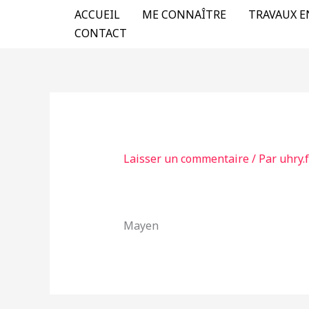
Aller
ACCUEIL
ME CONNAÎTRE
TRAVAUX E
au
CONTACT
contenu
Laisser un commentaire
/ Par
uhry.
Mayen