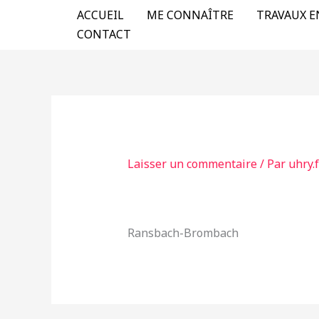
Aller
ACCUEIL
ME CONNAÎTRE
TRAVAUX E
au
CONTACT
contenu
Laisser un commentaire
/ Par
uhry.
Ransbach-Brombach