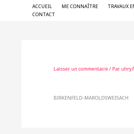
Aller
ACCUEIL
ME CONNAÎTRE
TRAVAUX E
au
CONTACT
contenu
Laisser un commentaire
/ Par
uhry.
BIRKENFELD-MAROLDSWEISACH