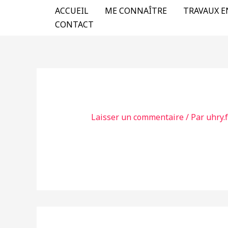
Aller
ACCUEIL
ME CONNAÎTRE
TRAVAUX E
au
CONTACT
contenu
Laisser un commentaire
/ Par
uhry.