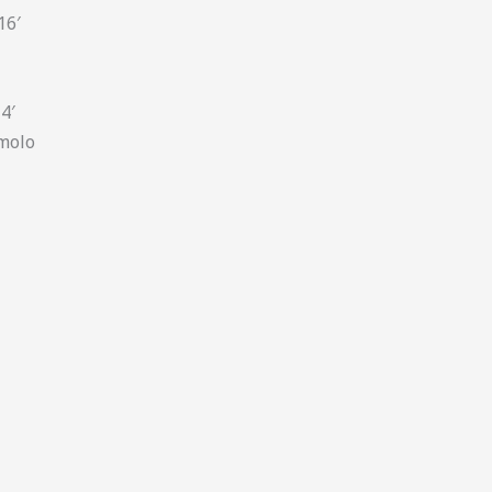
16′
 4′
molo