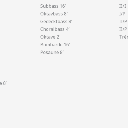
Subbass 16′
II/I 
Oktavbass 8′
I/P
Gedecktbass 8′
II/P
Choralbass 4′
II/P
Oktave 2′
Tré
Bombarde 16′
Posaune 8′
e 8′