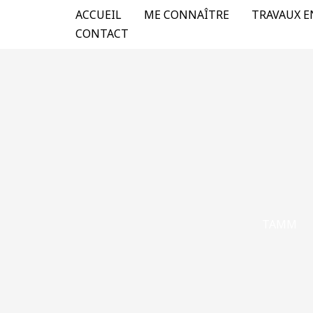
Aller
ACCUEIL
ME CONNAÎTRE
TRAVAUX E
au
CONTACT
contenu
TAMM