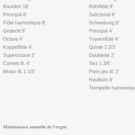
Bourdon 16′
Rohrflöte 8′
Principal 8′
Salicional 8′
Flûte harmonique 8′
Schwebung 8′
Gedeckt 8′
Principal 4′
Octave 4′
Traversflöte 4′
Koppelflöte 4′
Quinte 2 2/3′
Superoctave 2′
Doublette 2′
Cornett 4f. 4′
Terz 1 3/5′
Mixtur 4f. 1 1/3′
Plein jeu 4f. 2′
Hautbois 8′
Trompette harmoniqu
Maintenance annuelle de l’orgue