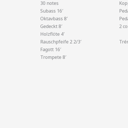
30 notes
Kopp
Subass 16′
Ped
Oktavbass 8′
Ped
Gedeckt 8′
2 c
Holzflöte 4′
Rauschpfeife 2 2/3′
Tré
Fagott 16′
Trompete 8′