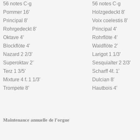
56 notes C-g
56 notes C-g
Pommer 16′
Holzgedeckt 8′
Principal 8′
Voix coelestis 8′
Rohrgedeckt 8′
Principal 4′
Oktave 4′
Rohrflöte 4′
Blockflöte 4′
Waldflöte 2′
Nazard 2 2/3′
Larigot 1 1/3′
Superoktav 2′
Sesquialter 2 2/3′
Terz 1 3/5′
Scharff 4f. 1′
Mixture 4 f. 1 1/3′
Dulcian 8′
Trompete 8′
Hautbois 4′
Maintenance annuelle de l’orgue