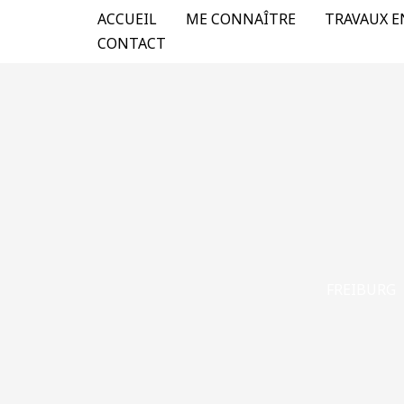
Aller
ACCUEIL
ME CONNAÎTRE
TRAVAUX E
au
CONTACT
contenu
FREIBURG