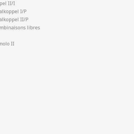
el II/I
alkoppel I/P
alkoppel II/P
ombinaisons libres
molo II